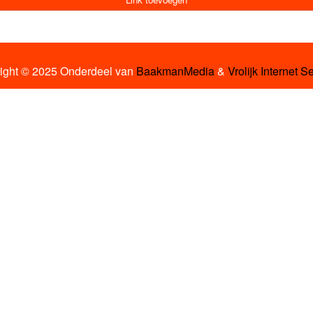
ight © 2025 Onderdeel van
BaakmanMedia
&
Vrolijk Internet S