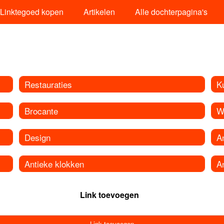
Linktegoed kopen
Artikelen
Alle dochterpagina's
Restauraties
K
Brocante
W
Design
A
Antieke klokken
A
Link toevoegen
Link toevoegen