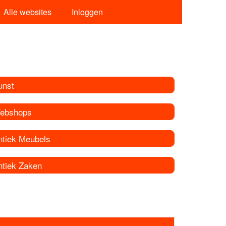
Alle websites
Inloggen
unst
ebshops
ntiek Meubels
ntiek Zaken