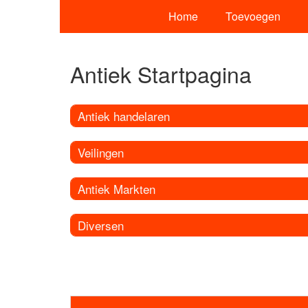
Home
Toevoegen
Antiek Startpagina
Antiek handelaren
Veilingen
Antiek Markten
Diversen